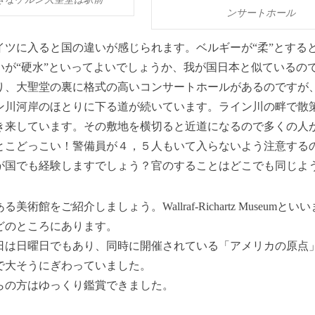
ンサートホール
イツに入ると国の違いが感じられます。ベルギーが“柔”とする
いが“硬水”といってよいでしょうか、我が国日本と似ているの
り、大聖堂の裏に格式の高いコンサートホールがあるのですが
ン川河岸のほとりに下る道が続いています。ライン川の畔で散
き来しています。その敷地を横切ると近道になるので多くの人
とこどっこい！警備員が４，５人もいて入らないよう注意する
が国でも経験しますでしょう？官のすることはどこでも同じよ
美術館をご紹介しましょう。Wallraf-Richartz Museumと
ほどのところにあります。
日は日曜日でもあり、同時に開催されている「アメリカの原点
で大そうにぎわっていました。
らの方はゆっくり鑑賞できました。