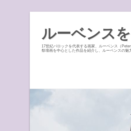
コ
ン
ルーベンスを
テ
ン
17世紀バロックを代表する画家、ルーベンス（Pete
ツ
祭壇画を中心とした作品を紹介し、ルーベンスの魅
へ
ス
キ
ッ
プ