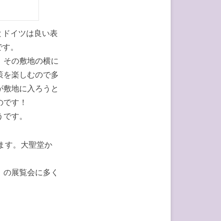
とドイツは良い表
です。
、その敷地の横に
策を楽しむので多
が敷地に入ろうと
のです！
うです。
いいます。大聖堂か
」の展覧会に多く