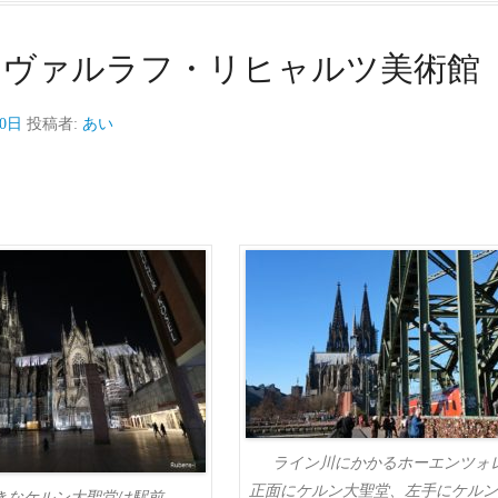
～ヴァルラフ・リヒャルツ美術館
10日
投稿者:
あい
ライン川にかかるホーエンツォ
正面にケルン大聖堂、左手にケルン
きなケルン大聖堂は駅前