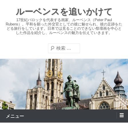
コ
ルーベンスを追いかけて
ン
テ
17世紀バロックを代表する画家、ルーベンス（Peter Paul
Rubens）。平和を願った外交官としての彼に魅せられ、彼の足跡をた
ン
どる旅行をしています。日本では見ることのできない祭壇画を中心と
した作品を紹介し、ルーベンスの魅力を伝えていきます。
ツ
へ
検
ス
索
キ
ッ
プ
メニュー