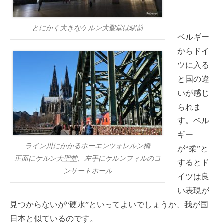
とにかく大きなケルン大聖堂は駅前
ベルギー
からドイ
ツに入る
と国の違
いが感じ
られま
す。ベル
ギー
ライン川にかかるホーエンツォレルン橋
が“柔”と
正面にケルン大聖堂、左手にケルンフィルのコ
するとド
ンサートホール
イツは良
い表現が
見つからないが“硬水”といってよいでしょうか、我が国
日本と似ているのです。