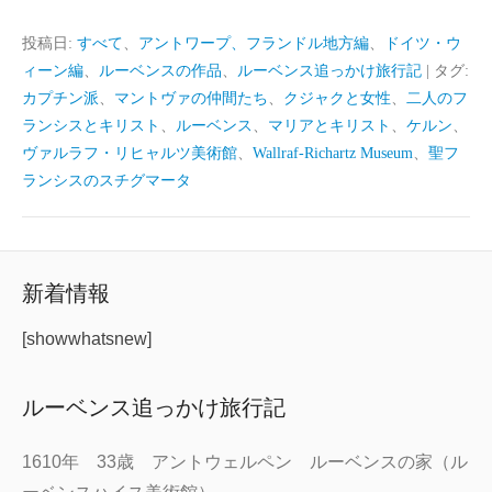
投稿日:
すべて
、
アントワープ、フランドル地方編
、
ドイツ・ウ
ィーン編
、
ルーベンスの作品
、
ルーベンス追っかけ旅行記
|
タグ:
カプチン派
、
マントヴァの仲間たち
、
クジャクと女性
、
二人のフ
ランシスとキリスト
、
ルーベンス
、
マリアとキリスト
、
ケルン
、
ヴァルラフ・リヒャルツ美術館
、
Wallraf-Richartz Museum
、
聖フ
ランシスのスチグマータ
新着情報
[showwhatsnew]
ルーベンス追っかけ旅行記
1610年 33歳 アントウェルペン ルーベンスの家（ル