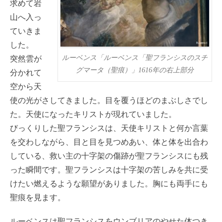
求めて岩
山へ入っ
ていきま
した。
ルーベンス「ルーベンス「聖フランシスのスチ
突然雲が
グマータ（聖痕）」1616年の右上部分
分かれて
空から天
使の光がさしてきました。目を覆うほどのまぶしさでし
た。天使になったキリストが現れていました。
びっくりした聖フランシスは、天使キリストと何か言葉
を交わしながら、目と目を見つめあい、体と体を出合わ
している、救い主の十字架の傷跡が聖フランシスにも残
った瞬間です。聖フランシスは十字架の苦しみを共に受
けたい燃えるような願望がありました。胸にも両手にも
聖痕を見ます。
ルーベンスは聖フランシスをウンブリアのやせた体つき