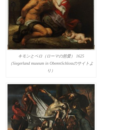
キモンとペロ（ローマの慈愛） 1625
（Siegerland museum in OberenSchlossのサイトよ
り）