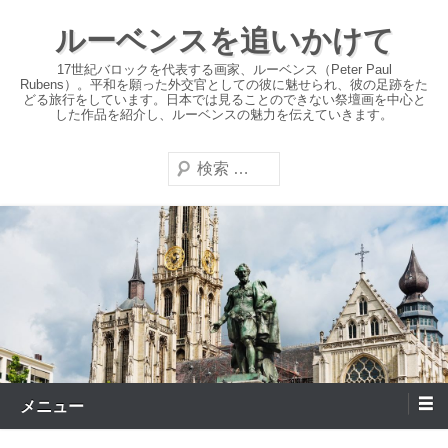
コ
ルーベンスを追いかけて
ン
テ
17世紀バロックを代表する画家、ルーベンス（Peter Paul
Rubens）。平和を願った外交官としての彼に魅せられ、彼の足跡をた
ン
どる旅行をしています。日本では見ることのできない祭壇画を中心と
した作品を紹介し、ルーベンスの魅力を伝えていきます。
ツ
へ
検
ス
索
キ
ッ
プ
メニュー