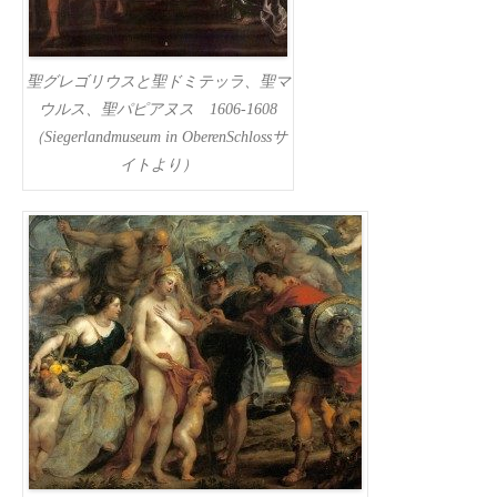
聖グレゴリウスと聖ドミテッラ、聖マ
ウルス、聖パピアヌス 1606-1608
（Siegerlandmuseum in OberenSchlossサ
イトより）