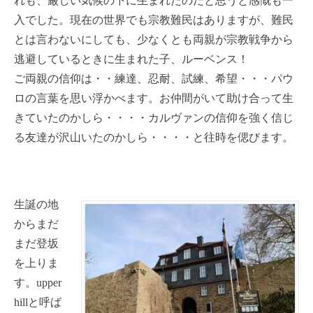
れも、厳しい気候の下に生まれたのだと思うと感慨も一
入でした。現在の世界でも宗教難民はありますが、難民
とは言わないにしても、少なくとも両親が宗教戦争から
逃避しているときに生まれた子、ルーベンス！
ご両親の信仰は・・練達、忍耐、試練、希望・・・パウ
ロの言葉を思い浮かべます。お仲間がいて助け合って生
きていたのかしら・・・・カルヴァンの信仰を強く信じ
る友達が沢山いたのかしら・・・・と往時を偲びます。
生誕の地
からまだ
まだ登坂
を上りま
す。upper
hillと呼ば