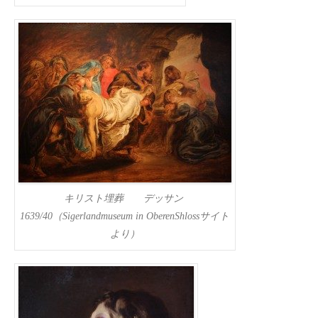
キリスト埋葬 デッサン
1639/40（Sigerlandmuseum in OberenShlossサイト
より）