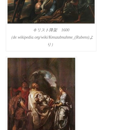
キリスト降架 1600
（de.wikipedia.org/wiki/Kreuzabnahme_(Rubens)よ
り）