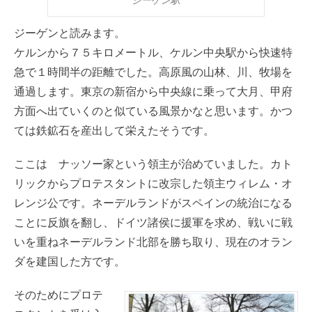
ジーゲン駅
ジーゲンと読みます。
ケルンから７５キロメートル、ケルン中央駅から快速特
急で１時間半の距離でした。高原風の山林、川、牧場を
通過します。東京の新宿から中央線に乗って大月、甲府
方面へ出ていくのと似ている風景かなと思います。かつ
ては鉄鉱石を産出して栄えたそうです。
ここは ナッソー家という領主が治めていました。カト
リックからプロテスタントに改宗した領主ウィレム・オ
レンジ公です。ネーデルランドがスペインの統治になる
ことに反旗を翻し、ドイツ諸侯に援軍を求め、戦いに戦
いを重ねネーデルランド北部を勝ち取り、現在のオラン
ダを建国した方です。
そのためにプロテ