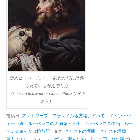
聖人ヒエロニムス 訪れた日には飾
られていませんでした
（Sigerlandmuseum in OberenShlossサイト
より）
投稿日:
アントワープ、フランドル地方編
、
すべて
、
ドイツ・ウ
ィーン編
、
ルーベンスの人物像・人生
、
ルーベンスの作品
、
ルー
ベンス追っかけ旅行記
|
タグ:
キリストの埋葬
、
キリスト埋葬
、
聖人ヒエロニムス
、
ジーゲン
、
聖人たちによって囲まれた聖グレ