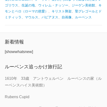
ゴリウス
、
生誕の地
、
ウィレム・ナッソー
、
ジーゲン美術館
、
キ
モンとペロ（ローマの慈愛）
、
キリスト降架
、
聖グレゴールとド
ミティッラ、マウルス、パピアヌス
、
自画像
、
ルーベンス
新着情報
[showwhatsnew]
ルーベンス追っかけ旅行記
1610年 33歳 アントウェルペン ルーベンスの家（ル
ーベンスハイス美術館）
Rubens Cupid