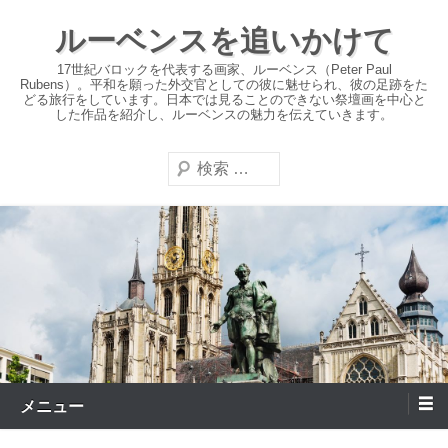
コ
ルーベンスを追いかけて
ン
テ
17世紀バロックを代表する画家、ルーベンス（Peter Paul
Rubens）。平和を願った外交官としての彼に魅せられ、彼の足跡をた
ン
どる旅行をしています。日本では見ることのできない祭壇画を中心と
した作品を紹介し、ルーベンスの魅力を伝えていきます。
ツ
へ
検
ス
索
キ
ッ
プ
メニュー