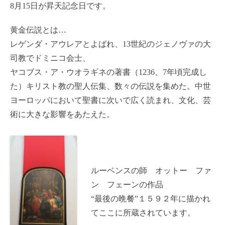
8月15日が昇天記念日です。
黄金伝説とは…
レゲンダ・アウレアとよばれ、13世紀のジェノヴァの大
司教でドミニコ会士、
ヤコブス・ア・ウオラギネの著書（1236、7年頃完成し
た）キリスト教の聖人伝集、数々の伝説を集めた。中世
ヨーロッパにおいて聖書に次いで広く読まれ、文化、芸
術に大きな影響をあたえた。
ルーベンスの師 オットー ファ
ン フェーンの作品
“最後の晩餐”１５９２年に描かれ
てここに所蔵されています。