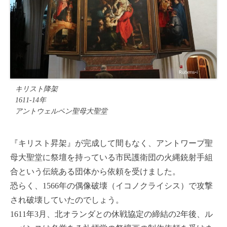
キリスト降架
1611-14年
アントウェルペン聖母大聖堂
『キリスト昇架』が完成して間もなく、アントワープ聖
母大聖堂に祭壇を持っている市民護衛団の火縄銃射手組
合という伝統ある団体から依頼を受けました。
恐らく、1566年の偶像破壊（イコノクライシス）で攻撃
され破壊していたのでしょう。
1611年3月、北オランダとの休戦協定の締結の2年後、ル