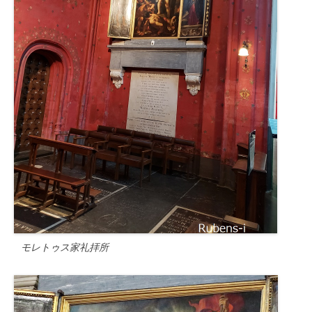
モレトゥス家礼拝所