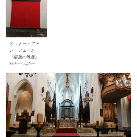
オットー・ファ
ン・フェーン
『最後の晩餐』
350cm×247cm