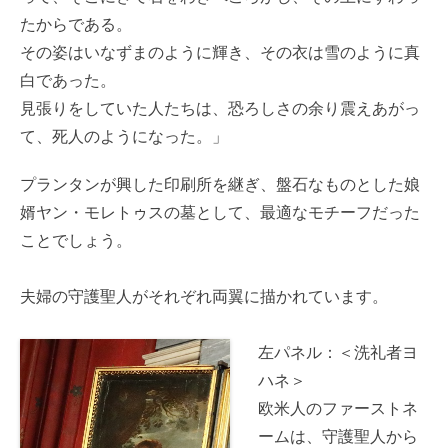
たからである。
その姿はいなずまのように輝き、その衣は雪のように真
白であった。
見張りをしていた人たちは、恐ろしさの余り震えあがっ
て、死人のようになった。」
プランタンが興した印刷所を継ぎ、盤石なものとした娘
婿ヤン・モレトゥスの墓として、最適なモチーフだった
ことでしょう。
夫婦の守護聖人がそれぞれ両翼に描かれています。
左パネル：＜洗礼者ヨ
ハネ＞
欧米人のファーストネ
ームは、守護聖人から