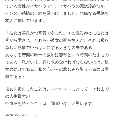
でいる女性がイサベラです。イサベラの死は冷静なルー
ベンスが感情の一端を露わにしました。悲痛なる手紙を
友人に描いています。
「彼女は善良かつ高貴であった。その性質ゆえに彼女は
皆から愛され、だれもが彼女の死を悼んだ。それは私を
激しい感情でいっぱいにする大きな喪失である。
あらゆる苦悩の唯一の救済は忘却という時間のたまもの
である。私がいま、探し求めなければならないのは、彼
女の助けである。私の心からの悲しみを取り去るのは困
難である」
彼女を喪失したことは、ルーベンスにとって、それまで
の人生最大の
空虚感を持ったことは、間違いないと思います。
余談ですが‥‥・