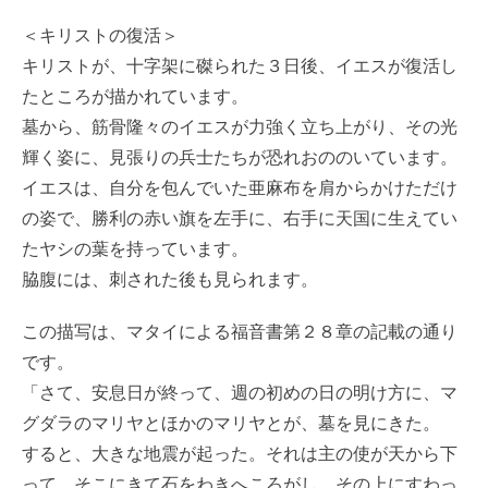
＜キリストの復活＞
キリストが、十字架に磔られた３日後、イエスが復活し
たところが描かれています。
墓から、筋骨隆々のイエスが力強く立ち上がり、その光
輝く姿に、見張りの兵士たちが恐れおののいています。
イエスは、自分を包んでいた亜麻布を肩からかけただけ
の姿で、勝利の赤い旗を左手に、右手に天国に生えてい
たヤシの葉を持っています。
脇腹には、刺された後も見られます。
この描写は、マタイによる福音書第２８章の記載の通り
です。
「さて、安息日が終って、週の初めの日の明け方に、マ
グダラのマリヤとほかのマリヤとが、墓を見にきた。
すると、大きな地震が起った。それは主の使が天から下
って、そこにきて石をわきへころがし、その上にすわっ