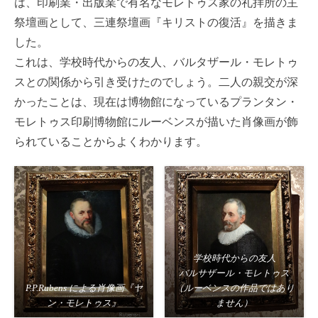
は、印刷業・出版業で有名なモレトゥス家の礼拝所の主
祭壇画として、三連祭壇画『キリストの復活』を描きま
した。
これは、学校時代からの友人、バルタザール・モレトゥ
スとの関係から引き受けたのでしょう。二人の親交が深
かったことは、現在は博物館になっているプランタン・
モレトゥス印刷博物館にルーベンスが描いた肖像画が飾
られていることからよくわかります。
学校時代からの友人
バルサザール・モレトゥス
P.P.Rubens による肖像画『ヤ
（ルーベンスの作品ではあり
ン・モレトゥス』
ません）