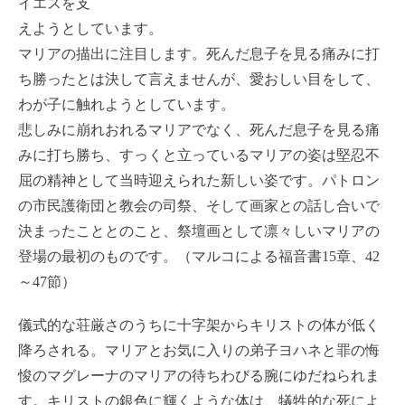
イエスを支
えようとしています。
マリアの描出に注目します。死んだ息子を見る痛みに打
ち勝ったとは決して言えませんが、愛おしい目をして、
わが子に触れようとしています。
悲しみに崩れおれるマリアでなく、死んだ息子を見る痛
みに打ち勝ち、すっくと立っているマリアの姿は堅忍不
屈の精神として当時迎えられた新しい姿です。パトロン
の市民護衛団と教会の司祭、そして画家との話し合いで
決まったこととのこと、祭壇画として凛々しいマリアの
登場の最初のものです。（マルコによる福音書15章、42
～47節）
儀式的な荘厳さのうちに十字架からキリストの体が低く
降ろされる。マリアとお気に入りの弟子ヨハネと罪の悔
悛のマグレーナのマリアの待ちわびる腕にゆだねられま
す。キリストの銀色に輝くような体は、犠牲的な死によ