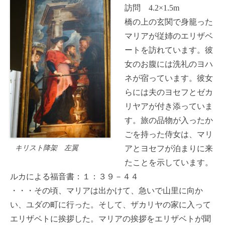
訪問 4.2×1.5m
橋の上の玄関で身籠った
マリアが従姉のエリザベ
ートを訪れています。彼
女のお腹には洗礼のヨハ
ネが宿っています。彼女
らには夫のヨセフとゼカ
リヤアが付き添っていま
す。旅の品物が入ったか
ごを持った侍女は、マリ
キリスト降架 左翼
アとヨセフが泊まりに来
たことを示しています。
ルカによる福音書：１：３９－４４
・・・その頃、マリアは出かけて、急いで山里に向か
い、ユダの町に行った。そして、ザカリヤの家に入って
エリザベトに挨拶した。マリアの挨拶をエリザベトが聞