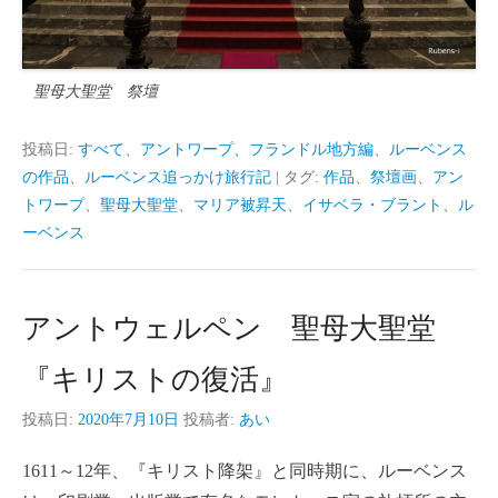
聖母大聖堂 祭壇
投稿日:
すべて
、
アントワープ、フランドル地方編
、
ルーベンス
の作品
、
ルーベンス追っかけ旅行記
|
タグ:
作品
、
祭壇画
、
アン
トワープ
、
聖母大聖堂
、
マリア被昇天
、
イサベラ・ブラント
、
ル
ーベンス
アントウェルペン 聖母大聖堂
『キリストの復活』
投稿日:
2020年7月10日
投稿者:
あい
1611～12年、『キリスト降架』と同時期に、ルーベンス