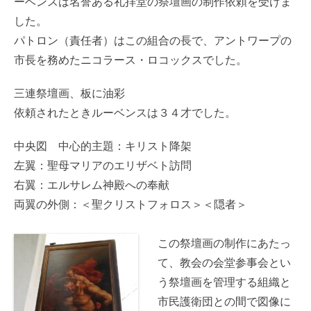
ーベンスは名誉ある礼拝堂の祭壇画の制作依頼を受けま
した。
パトロン（責任者）はこの組合の長で、アントワープの
市長を務めたニコラース・ロコックスでした。
三連祭壇画、板に油彩
依頼されたときルーベンスは３４才でした。
中央図 中心的主題：キリスト降架
左翼：聖母マリアのエリザベト訪問
右翼：エルサレム神殿への奉献
両翼の外側：＜聖クリストフォロス＞＜隠者＞
この祭壇画の制作にあたっ
て、教会の会堂参事会とい
う祭壇画を管理する組織と
市民護衛団との間で図像に