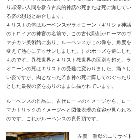
り罪深い人間を救う古典的神話の死または死に瀕してい
る姿の想起と融合します。
キリストの体はルーベンスがラオコーン（ギリシャ神話
のトロイアの神官の名前で、この古代彫刻がローマのヴ
ァチカン美術館にあり、ルーベンスがこの像を、角度を
変えて熱心にデッサンしました。）のポーズを逆にした
ものです。異教世界とキリスト教世界の区別を超え、ラ
オコーンの死はキリストの受難に変わりました。痛々し
い姿ですが、肉となった若き神の死に際してのぐったり
とした最後の姿をありのままに描かれています。
ルーベンスの作品に、古代ローマのイメージから、ロー
マカトリックのイメージへと図像表現の変容が見られる
のです。これがルーベンスの真骨頂です。
左翼：聖母のエリサベト