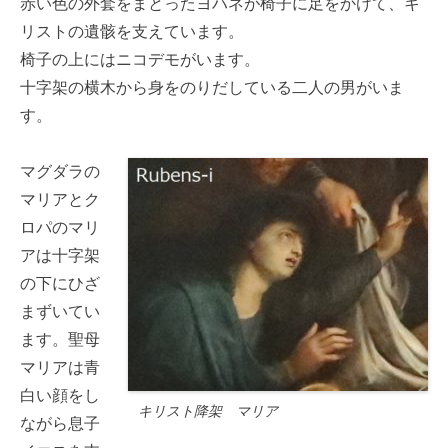
赤い色の外套をまとったヨハネが椅子に足をかけて、キ
リストの遺骸を支えています。
椅子の上にはニコデモがいます。
十字架の横木から身をのりだしている二人の男がいま
す。
マグダラの
マリアとク
ロパのマリ
アは十字架
の下にひざ
まずいてい
ます。聖母
マリアは青
白い顔をし
キリスト降架 マリア
ながら息子