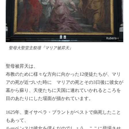
聖母大聖堂主祭壇『マリア被昇天』
聖母被昇天は、
布教のために様々な方向に向かった12使徒たちが、マリ
アの死が近づいた時に マリアの死とその3日後に彼女が
墓から蘇り、天使たちに天国に連れていかれるところを
目のあたりにした場面が描かれています。
1625年、妻イサベラ・ブラントがペストで病死したこと
もあって、
ルーベンスは彼女を偲んだのでしょう、ここに登場させ