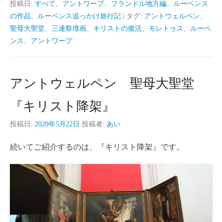
投稿日:
すべて
、
アントワープ、フランドル地方編
、
ルーベンス
の作品
、
ルーベンス追っかけ旅行記
|
タグ:
アントウェルペン
、
聖母大聖堂
、
三連祭壇画
、
キリストの復活
、
モレトゥス
、
ルーベ
ンス
、
アントワープ
アントウェルペン 聖母大聖堂
『キリスト降架』
投稿日:
2020年5月22日
投稿者:
あい
続いてご紹介するのは、『キリスト降架』です。