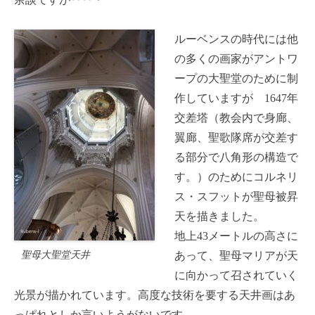
ルーベンスの時代には他
の多くの画家がアントワ
ープの大聖堂のために制
作していますが 1647年
交差塔（教会内で身廊、
翼廊、聖歌隊席が交差す
る部分で八角形の構造で
す。）のためにコルネリ
ス・スフットが聖母被昇
天を描きました。
地上43メートルの高さに
聖母大聖堂天井
あって、聖母マリアが天
に向かって召されていく
光景が描かれています。高度な技術を要する天井画はあ
っぱれとしか言いようがないです。