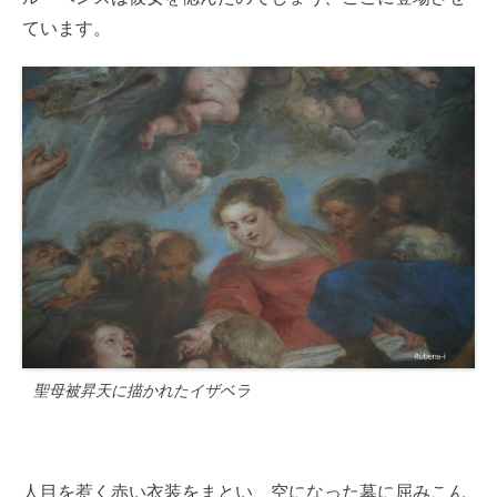
ています。
聖母被昇天に描かれたイザベラ
人目を惹く赤い衣装をまとい、空になった墓に屈みこん