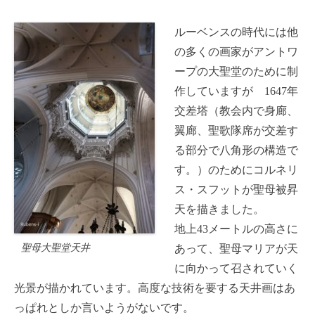
ルーベンスの時代には他
の多くの画家がアントワ
ープの大聖堂のために制
作していますが 1647年
交差塔（教会内で身廊、
翼廊、聖歌隊席が交差す
る部分で八角形の構造で
す。）のためにコルネリ
ス・スフットが聖母被昇
天を描きました。
地上43メートルの高さに
聖母大聖堂天井
あって、聖母マリアが天
に向かって召されていく
光景が描かれています。高度な技術を要する天井画はあ
っぱれとしか言いようがないです。