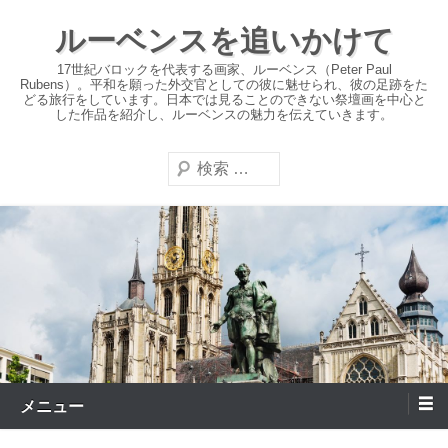
コ
ルーベンスを追いかけて
ン
テ
17世紀バロックを代表する画家、ルーベンス（Peter Paul
Rubens）。平和を願った外交官としての彼に魅せられ、彼の足跡をた
ン
どる旅行をしています。日本では見ることのできない祭壇画を中心と
した作品を紹介し、ルーベンスの魅力を伝えていきます。
ツ
へ
検
ス
索
キ
ッ
プ
メニュー