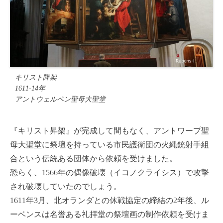
キリスト降架
1611-14年
アントウェルペン聖母大聖堂
『キリスト昇架』が完成して間もなく、アントワープ聖
母大聖堂に祭壇を持っている市民護衛団の火縄銃射手組
合という伝統ある団体から依頼を受けました。
恐らく、1566年の偶像破壊（イコノクライシス）で攻撃
され破壊していたのでしょう。
1611年3月、北オランダとの休戦協定の締結の2年後、ル
ーベンスは名誉ある礼拝堂の祭壇画の制作依頼を受けま