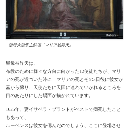
聖母大聖堂主祭壇『マリア被昇天』
聖母被昇天は、
布教のために様々な方向に向かった12使徒たちが、マリ
アの死が近づいた時に マリアの死とその3日後に彼女が
墓から蘇り、天使たちに天国に連れていかれるところを
目のあたりにした場面が描かれています。
1625年、妻イサベラ・ブラントがペストで病死したこと
もあって、
ルーベンスは彼女を偲んだのでしょう、ここに登場させ