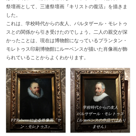
祭壇画として、三連祭壇画『キリストの復活』を描きま
した。
これは、学校時代からの友人、バルタザール・モレトゥ
スとの関係から引き受けたのでしょう。二人の親交が深
かったことは、現在は博物館になっているプランタン・
モレトゥス印刷博物館にルーベンスが描いた肖像画が飾
られていることからよくわかります。
学校時代からの友人
バルサザール・モレトゥス
P.P.Rubens による肖像画『ヤ
（ルーベンスの作品ではあり
ン・モレトゥス』
ません）