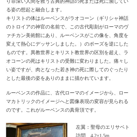
り罪深い人間を救う古典的神話の死または死に瀕してい
る姿の想起と融合します。
キリストの体はルーベンスがラオコーン（ギリシャ神話
のトロイアの神官の名前で、この古代彫刻がローマのヴ
ァチカン美術館にあり、ルーベンスがこの像を、角度を
変えて熱心にデッサンしました。）のポーズを逆にした
ものです。異教世界とキリスト教世界の区別を超え、ラ
オコーンの死はキリストの受難に変わりました。痛々し
い姿ですが、肉となった若き神の死に際してのぐったり
とした最後の姿をありのままに描かれています。
ルーベンスの作品に、古代ローマのイメージから、ロー
マカトリックのイメージへと図像表現の変容が見られる
のです。これがルーベンスの真骨頂です。
左翼：聖母のエリサベト
訪問 4.2×1.5m