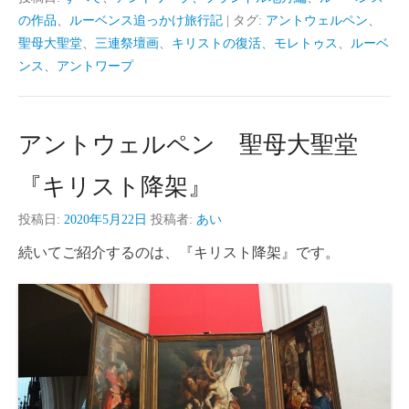
の作品
、
ルーベンス追っかけ旅行記
|
タグ:
アントウェルペン
、
聖母大聖堂
、
三連祭壇画
、
キリストの復活
、
モレトゥス
、
ルーベ
ンス
、
アントワープ
アントウェルペン 聖母大聖堂
『キリスト降架』
投稿日:
2020年5月22日
投稿者:
あい
続いてご紹介するのは、『キリスト降架』です。