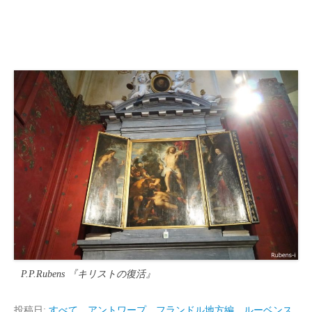
P.P.Rubens 『キリストの復活』
投稿日:
すべて
、
アントワープ、フランドル地方編
、
ルーベンス