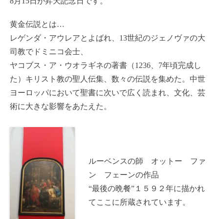
8月15日が昇天記念日です。
黄金伝説とは…
レゲンダ・アウレアとよばれ、13世紀のジェノヴァの大
司教でドミニコ会士、
ヤコブス・ア・ウオラギネの著書（1236、7年頃完成し
た）キリスト教の聖人伝集、数々の伝説を集めた。中世
ヨーロッパにおいて聖書に次いで広く読まれ、文化、芸
術に大きな影響をあたえた。
ルーベンスの師 オットー ファ
ン フェーンの作品
“最後の晩餐”１５９２年に描かれ
てここに所蔵されています。