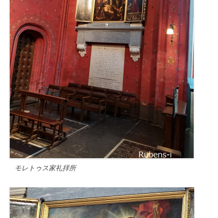
モレトゥス家礼拝所