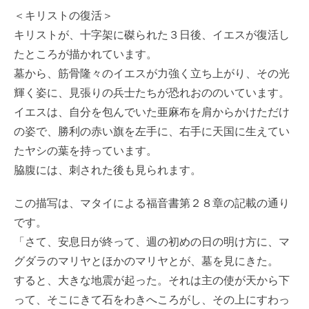
＜キリストの復活＞
キリストが、十字架に磔られた３日後、イエスが復活し
たところが描かれています。
墓から、筋骨隆々のイエスが力強く立ち上がり、その光
輝く姿に、見張りの兵士たちが恐れおののいています。
イエスは、自分を包んでいた亜麻布を肩からかけただけ
の姿で、勝利の赤い旗を左手に、右手に天国に生えてい
たヤシの葉を持っています。
脇腹には、刺された後も見られます。
この描写は、マタイによる福音書第２８章の記載の通り
です。
「さて、安息日が終って、週の初めの日の明け方に、マ
グダラのマリヤとほかのマリヤとが、墓を見にきた。
すると、大きな地震が起った。それは主の使が天から下
って、そこにきて石をわきへころがし、その上にすわっ