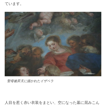
ています。
聖母被昇天に描かれたイザベラ
人目を惹く赤い衣装をまとい、空になった墓に屈みこん