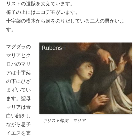
リストの遺骸を支えています。
椅子の上にはニコデモがいます。
十字架の横木から身をのりだしている二人の男がいま
す。
マグダラの
マリアとク
ロパのマリ
アは十字架
の下にひざ
まずいてい
ます。聖母
マリアは青
白い顔をし
キリスト降架 マリア
ながら息子
イエスを支