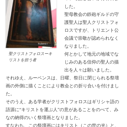
した。
聖母教会の鉄砲ギルドの守
護聖人は聖人クリストフォ
ロスですが、トリエント公
会議で崇敬が認められなく
なりました。
聖クリストフォロスーキ
何とかして地元の地域でな
リストを担う者
じみのある信仰の聖人の描
出を人々は願いました。
それゆえ、ルーベンスは、日曜、祭日に閉じられる祭壇
画の外側に描くことにより教会との折り合いを付けまし
た。
そのうえ、ある学者がクリストフォロスはギリシャ語の
語源に“キリストを運ぶ人”の意があることをのべて、み
なの納得のいく祭壇画となりました。
すなわち、この祭壇画にはキリスト（この世の光）と、