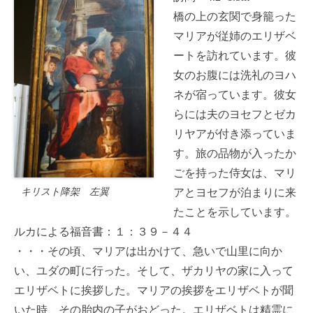
橋の上の玄関で身籠った
マリアが従姉のエリザベ
ートを訪れています。彼
女のお腹には洗礼のヨハ
ネが宿っています。彼女
らには夫のヨセフとゼカ
リヤアが付き添っていま
す。旅の品物が入ったか
ごを持った侍女は、マリ
キリスト降架 左翼
アとヨセフが泊まりに来
たことを示しています。
ルカによる福音書：１：３９－４４
・・・その頃、マリアは出かけて、急いで山里に向か
い、ユダの町に行った。そして、ザカリヤの家に入って
エリザベトに挨拶した。マリアの挨拶をエリザベトが聞
いた時、その胎内の子がおどった。エリザベトは精霊に