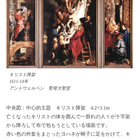
キリスト降架
1611-14年
アントウェルペン 聖母大聖堂
中央図：中心的主題 キリスト降架 4.2×3.1m
亡くなったキリストの体を囲んで一群れの人々が十字架
から降ろして布で包もうとしている場面です。
赤い色の外套をまとったヨハネが椅子に足をかけて、キ