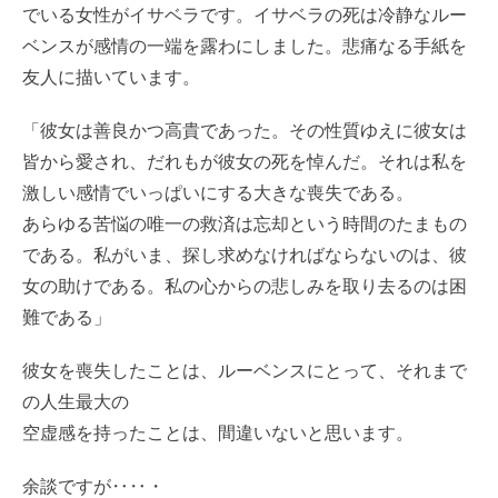
でいる女性がイサベラです。イサベラの死は冷静なルー
ベンスが感情の一端を露わにしました。悲痛なる手紙を
友人に描いています。
「彼女は善良かつ高貴であった。その性質ゆえに彼女は
皆から愛され、だれもが彼女の死を悼んだ。それは私を
激しい感情でいっぱいにする大きな喪失である。
あらゆる苦悩の唯一の救済は忘却という時間のたまもの
である。私がいま、探し求めなければならないのは、彼
女の助けである。私の心からの悲しみを取り去るのは困
難である」
彼女を喪失したことは、ルーベンスにとって、それまで
の人生最大の
空虚感を持ったことは、間違いないと思います。
余談ですが‥‥・