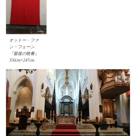
オットー・ファ
ン・フェーン
『最後の晩餐』
350cm×247cm