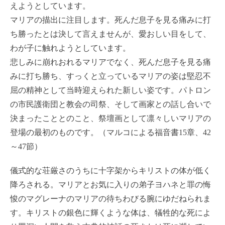
えようとしています。
マリアの描出に注目します。死んだ息子を見る痛みに打
ち勝ったとは決して言えませんが、愛おしい目をして、
わが子に触れようとしています。
悲しみに崩れおれるマリアでなく、死んだ息子を見る痛
みに打ち勝ち、すっくと立っているマリアの姿は堅忍不
屈の精神として当時迎えられた新しい姿です。パトロン
の市民護衛団と教会の司祭、そして画家との話し合いで
決まったこととのこと、祭壇画として凛々しいマリアの
登場の最初のものです。（マルコによる福音書15章、42
～47節）
儀式的な荘厳さのうちに十字架からキリストの体が低く
降ろされる。マリアとお気に入りの弟子ヨハネと罪の悔
悛のマグレーナのマリアの待ちわびる腕にゆだねられま
す。キリストの銀色に輝くような体は、犠牲的な死によ